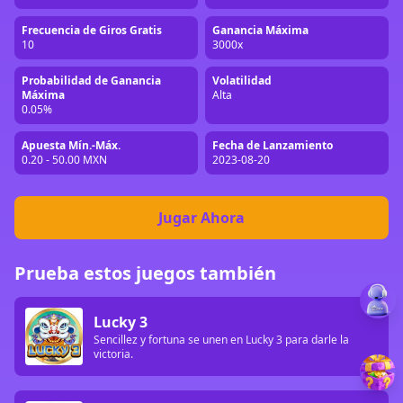
Frecuencia de Giros Gratis
Ganancia Máxima
10
3000x
Probabilidad de Ganancia
Volatilidad
Máxima
Alta
0.05%
Apuesta Mín.-Máx.
Fecha de Lanzamiento
0.20 - 50.00 MXN
2023-08-20
Jugar Ahora
Prueba estos juegos también
Lucky 3
Sencillez y fortuna se unen en Lucky 3 para darle la
victoria.