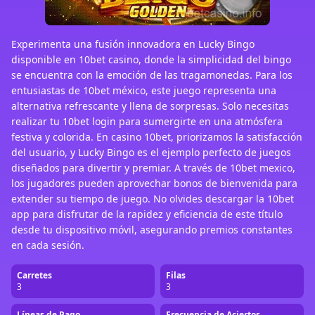
Experimenta una fusión innovadora en Lucky Bingo
disponible en 10bet casino, donde la simplicidad del bingo
se encuentra con la emoción de las tragamonedas. Para los
entusiastas de 10bet méxico, este juego representa una
alternativa refrescante y llena de sorpresas. Solo necesitas
realizar tu 10bet login para sumergirte en una atmósfera
festiva y colorida. En casino 10bet, priorizamos la satisfacción
del usuario, y Lucky Bingo es el ejemplo perfecto de juegos
diseñados para divertir y premiar. A través de 10bet mexico,
los jugadores pueden aprovechar bonos de bienvenida para
extender su tiempo de juego. No olvides descargar la 10bet
app para disfrutar de la rapidez y eficiencia de este título
desde tu dispositivo móvil, asegurando premios constantes
en cada sesión.
Carretes
Filas
3
3
Líneas de Pago
Frecuencia de Aciertos