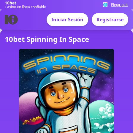
10bet
🌐
Elegir país
Casino en línea confiable
Iniciar Sesión
Registrarse
10bet Spinning In Space