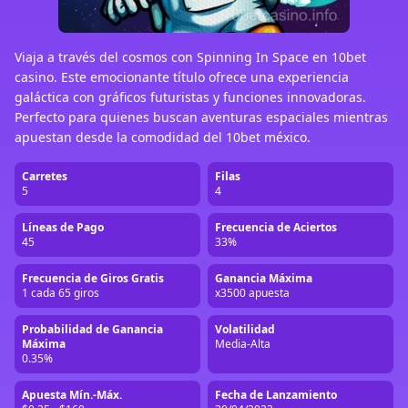
Viaja a través del cosmos con Spinning In Space en 10bet
casino. Este emocionante título ofrece una experiencia
galáctica con gráficos futuristas y funciones innovadoras.
Perfecto para quienes buscan aventuras espaciales mientras
apuestan desde la comodidad del 10bet méxico.
Carretes
Filas
5
4
Líneas de Pago
Frecuencia de Aciertos
45
33%
Frecuencia de Giros Gratis
Ganancia Máxima
1 cada 65 giros
x3500 apuesta
Probabilidad de Ganancia
Volatilidad
Máxima
Media-Alta
0.35%
Apuesta Mín.-Máx.
Fecha de Lanzamiento