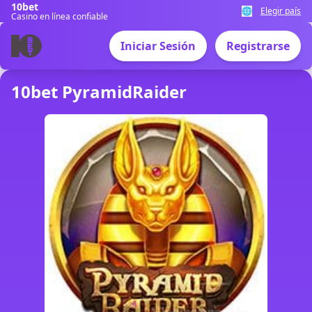
10bet
🌐
Elegir país
Casino en línea confiable
Iniciar Sesión
Registrarse
10bet PyramidRaider