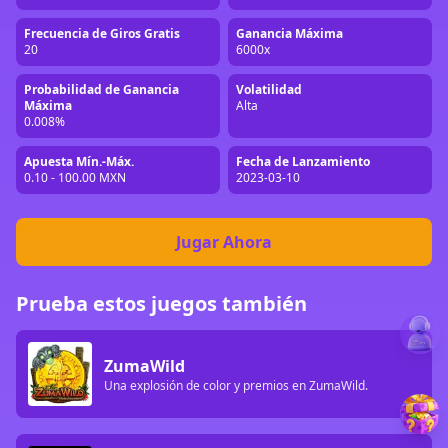
Frecuencia de Giros Gratis
Ganancia Máxima
20
6000x
Probabilidad de Ganancia
Volatilidad
Máxima
Alta
0.008%
Apuesta Mín.-Máx.
Fecha de Lanzamiento
0.10 - 100.00 MXN
2023-03-10
Jugar Ahora
Prueba estos juegos también
ZumaWild
Una explosión de color y premios en ZumaWild.